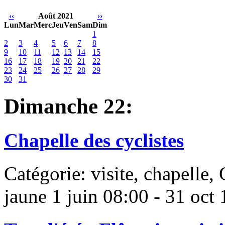
‹‹
Août 2021
››
Lun
Mar
Merc
Jeu
Ven
Sam
Dim
1
2
3
4
5
6
7
8
9
10
11
12
13
14
15
16
17
18
19
20
21
22
23
24
25
26
27
28
29
30
31
Dimanche 22:
Chapelle des cyclistes
Catégorie: visite, chapelle, 
jaune
1 juin 08:00 - 31 oct